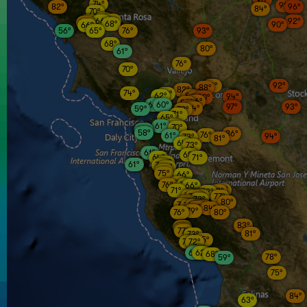
90°
74°
91°
82°
96°
84°
70°
68°
73°
73°
66°
92°
78°
68°
90°
66°
56°
65°
76°
93°
68°
80°
61°
76°
70°
81°
92°
88°
82°
74°
68°
62°
84°
94°
85°
90°
86°
83°
60°
60°
84°
97°
93°
84°
59°
78°
71°
65°
66°
61°
70°
56°
58°
58°
86°
76°
61°
94°
73°
81°
64°
73°
61°
68°
64°
71°
69°
61°
70°
72°
71°
75°
66°
72°
76°
70°
66°
78°
71°
78°
72°
70°
73°
72°
77°
77°
72°
76°
80°
77°
78°
78°
81°
79°
82°
84°
79°
76°
80°
83°
78°
76°
77°
81°
73°
75°
73°
72°
73°
61°
62°
68°
78°
59°
75°
84°
63°