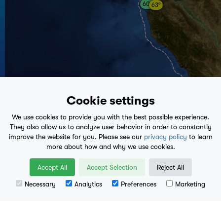
60°
63°
Cookie settings
We use cookies to provide you with the best possible experience.
They also allow us to analyze user behavior in order to constantly
improve the website for you. Please see our
privacy policy
to learn
more about how and why we use cookies.
Accept All
Accept Selection
Reject All
Necessary
Analytics
Preferences
Marketing
Leaflet
| Data available from
U.S. Geological Survey
, National Geospatial Program.