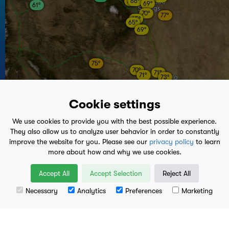
69°
71°
66°
69°
61°
70°
77°
65°
65°
69°
75°
70°
71°
71°
73°
Cookie settings
64°
65°
69°
We use cookies to provide you with the best possible experience.
They also allow us to analyze user behavior in order to constantly
improve the website for you. Please see our
privacy policy
to learn
more about how and why we use cookies.
59°
Accept All
Accept Selection
Reject All
63°
Necessary
Analytics
Preferences
Marketing
75°
Leaflet
| Data available from
U.S. Geological Survey
, National Geospatial Program.