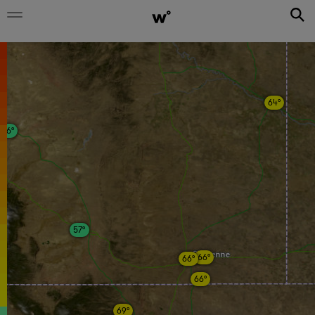
64°
56°
57°
66°
66°
66°
69°