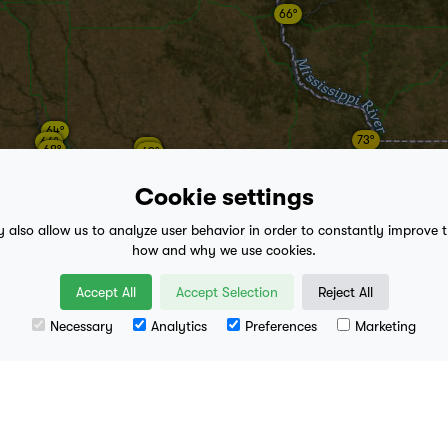
66°
64°
73°
66°
69°
68°
69°
69°
Cookie settings
69°
68°
y also allow us to analyze user behavior in order to constantly improve 
how and why we use cookies.
69°
69°
Accept All
Accept Selection
Reject All
Necessary
Analytics
Preferences
Marketing
70°
Leaflet
| Data availa
72°