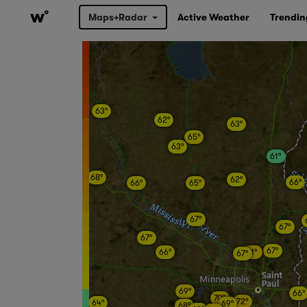
Maps+Radar
Active Weather
Trendin
63°
62°
63°
65°
63°
61°
68°
62°
66°
66°
65°
67°
67°
67°
67°
66°
71°
67°
69°
66°
70°
72°
64°
69°
68°