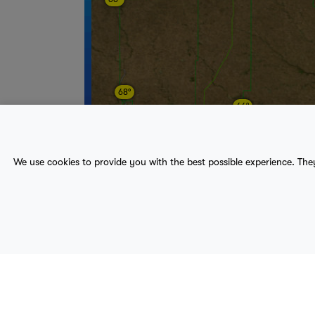
68°
66°
We use cookies to provide you with the best possible experience. The
66°
71°
66°
66°
70°
About Us
Contact
Sitemap