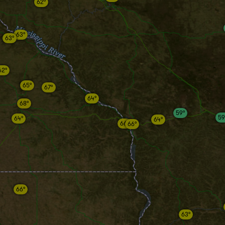
62°
63°
63°
62°
65°
67°
64°
68°
59°
59
64°
64°
66°
66°
66°
63°