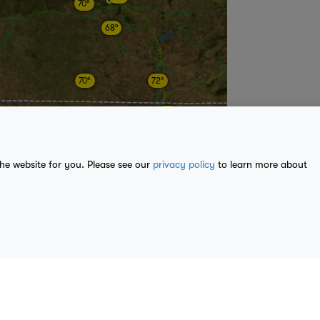
70°
68°
70°
72°
69°
70°
70°
71°
71°
70°
the website for you. Please see our
privacy policy
to learn more about
70°
71°
69°
66°
66°
71°
71°
ble from
U.S. Geological Survey
, National Geospatial Program.
69°