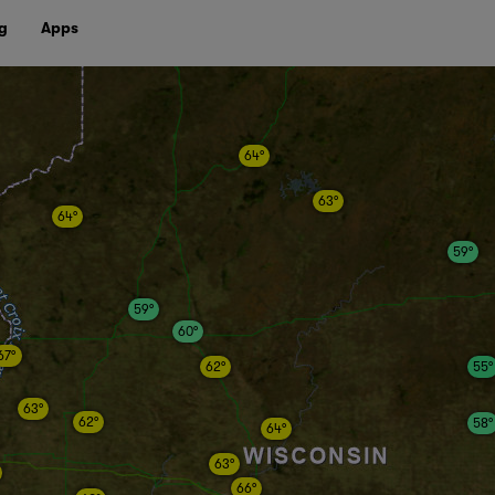
g
Apps
64°
63°
64°
59°
59°
60°
67°
62°
55°
63°
62°
58°
64°
63°
66°